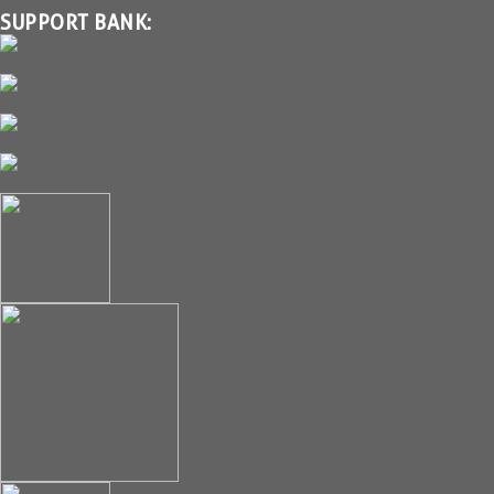
SUPPORT BANK: