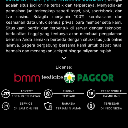
adalah situs judi online terbaik dan terpercaya. Menyediakan
permainan judi terlengkap seperti togel, slot, sportsbook, dan
live casino. Bolagila menjamin 100% kerahasiaan dan
keamanan data untuk semua privasi para member setia kami.
Situs kami berdiri dan terbentuk di server dengan teknologi
berkualitas tinggi yang tentunya akan membuat pengalaman
bermain Anda semakin berbeda dengan situs-situs judi online
lainnya. Segera bergabung bersama kami untuk dapat mulai
bermain dan menangkan jackpot hingga milyaran rupiah.
License:
JACKPOT
ENGINE
RESPONSIBLE
100% PASTI BAYAR
TERBAIK
GAMBLING
SERVICE
RAHASIA
TERBESAR
24 JAM ONLINE
TERJAMIN AMAN
DI INDONESIA
© Copyright 2014 - 2026
. All Rights Reserved.