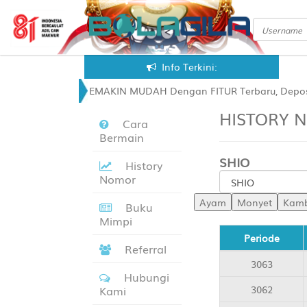
Info Terkini:
SIT YANG SEMAKIN MUDAH Dengan FITUR Terbaru, Deposit Via : - 
HISTORY 
Cara
Bermain
SHIO
History
Nomor
Ayam
Monyet
Kamb
Buku
Mimpi
Periode
Referral
3063
Hubungi
Kami
3062