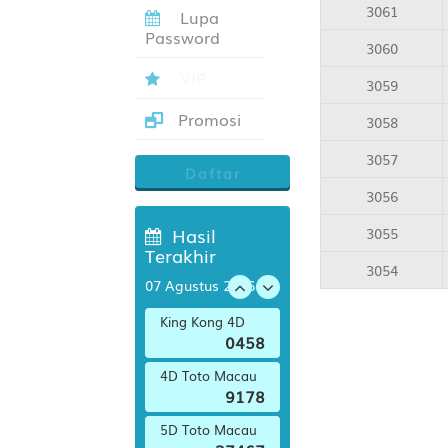
3061
Lupa
Password
3060
VIP
3059
Promosi
3058
3057
Daftar
3056
Hasil
3055
Terakhir
3054
07 Agustus 2026
King Kong 4D
0458
Lens vs
Auxerre
4D Toto Macau
i
22/08
9178
22:15PM
5D Toto Macau
H
Lens