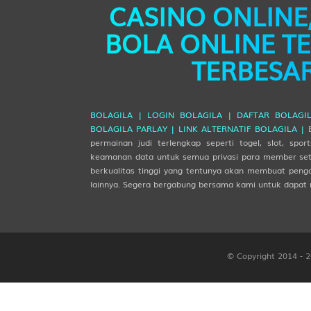
CASINO ONLINE,
Rayo
W
Vallecano
BOLA ONLINE TE
-0.25
HDP
0.25
1.07
Odds
-1.05
TERBESAR
PLAY
Celta Vi... vs
i
Osasuna
BOLAGILA |
LOGIN BOLAGILA |
DAFTAR BOLAGIL
16/08 22:00PM
BOLAGILA PARLAY |
LINK ALTERNATIF BOLAGILA |
B
permainan judi terlengkap seperti togel, slot, spo
H
Celta Vigo
keamanan data untuk semua privasi para member setia
berkualitas tinggi yang tentunya akan membuat penga
W
Osasuna
lainnya. Segera bergabung bersama kami untuk dapat 
-0.50
HDP
0.50
1.06
Odds
-1.21
PLAY
Wolverha... vs
© Copyright 2014 - 
i
Port Val...
08/08 01:45AM
Wolverhampton
H
Wanderers